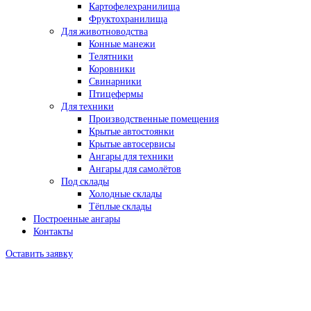
Картофелехранилища
Фруктохранилища
Для животноводства
Конные манежи
Телятники
Коровники
Свинарники
Птицефермы
Для техники
Производственные помещения
Крытые автостоянки
Крытые автосервисы
Ангары для техники
Ангары для самолётов
Под склады
Холодные склады
Тёплые склады
Построенные ангары
Контакты
Оставить заявку