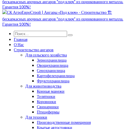
Главная
О Нас
Строительство ангаров
Для сельского хозяйства
Зернохранилища
Овощехранилища
Сенохранилища
Картофелехранилища
Фруктохранилища
Для животноводства
Конные манежи
Телятники
Коровники
Свинарники
Птицефермы
Для техники
Производственные помещения
Крытые автостоянки