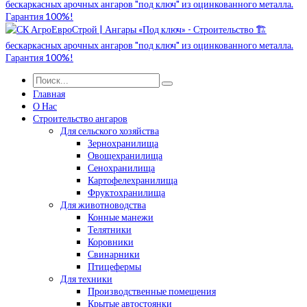
Главная
О Нас
Строительство ангаров
Для сельского хозяйства
Зернохранилища
Овощехранилища
Сенохранилища
Картофелехранилища
Фруктохранилища
Для животноводства
Конные манежи
Телятники
Коровники
Свинарники
Птицефермы
Для техники
Производственные помещения
Крытые автостоянки