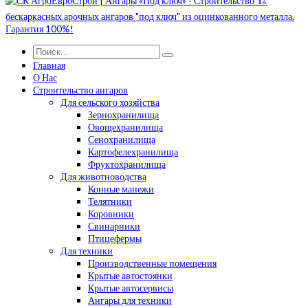
Главная
О Нас
Строительство ангаров
Для сельского хозяйства
Зернохранилища
Овощехранилища
Сенохранилища
Картофелехранилища
Фруктохранилища
Для животноводства
Конные манежи
Телятники
Коровники
Свинарники
Птицефермы
Для техники
Производственные помещения
Крытые автостоянки
Крытые автосервисы
Ангары для техники